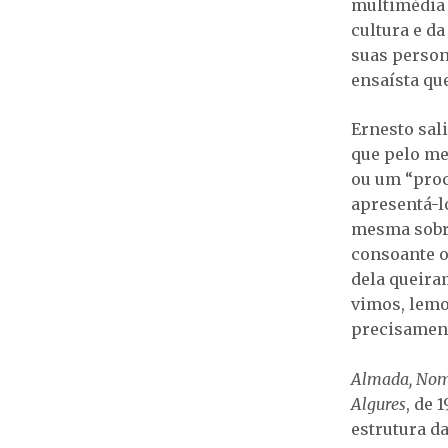
multimédia q
cultura e d
suas person
ensaísta qu
Ernesto sal
que pelo me
ou um “proc
apresentá-l
mesma sobre
consoante o
dela queira
vimos, lemo
precisament
Almada, Nom
Algures
, de 
estrutura d