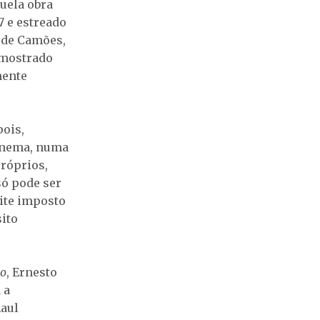
uela obra
77 e estreado
s de Camões,
, mostrado
mente
pois,
cinema, numa
róprios,
só pode ser
mite imposto
sito
to
, Ernesto
 a
aul