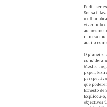
Podia ser e
Sousa falava
o olhar abr
viver tudo 
ao mesmo te
num só mome
aquilo com 
O pioneiro 
considerand
Mestre enqu
papel, teat
perspectiva
que podere
Ernesto de 
Explicou-o, 
objectivos 