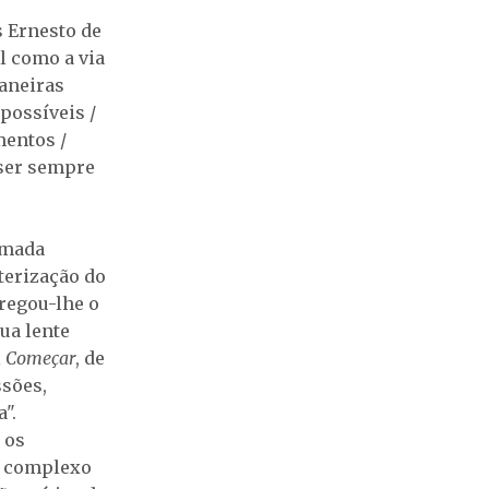
s Ernesto de
al como a via
maneiras
possíveis /
mentos /
 ser sempre
lmada
terização do
tregou-lhe o
ua lente
l
Começar
, de
sões,
a".
 os
do complexo