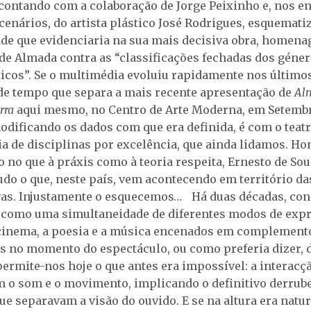
 contando com a colaboração de Jorge Peixinho e, nos e
cenários, do artista plástico José Rodrigues, esquemati
ade que evidenciaria na sua mais decisiva obra, homen
 de Almada contra as “classificações fechadas dos géner
ticos”. Se o multimédia evoluiu rapidamente nos último
 de tempo que separa a mais recente apresentação de
Al
rra
aqui mesmo, no Centro de Arte Moderna, em Setembro
modificando os dados com que era definida, é com o teatr
a de disciplinas por excelência, que ainda lidamos. H
o no que à práxis como à teoria respeita, Ernesto de Sou
udo o que, neste país, vem acontecendo em território da
as. Injustamente o esquecemos… Há duas décadas, con
 como uma simultaneidade de diferentes modos de exp
o cinema, a poesia e a música encenados em complement
s no momento do espectáculo, ou como preferia dizer, da
permite-nos hoje o que antes era impossível: a interacç
o som e o movimento, implicando o definitivo derrub
ue separavam a visão do ouvido. E se na altura era natur