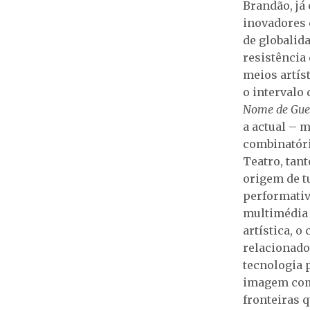
Brandão, já
inovadores 
de globalid
resistência
meios artís
o intervalo
Nome de Gue
a actual – 
combinatóri
Teatro, tant
origem de t
performativ
multimédia
artística, 
relacionado
tecnologia 
imagem com 
fronteiras q