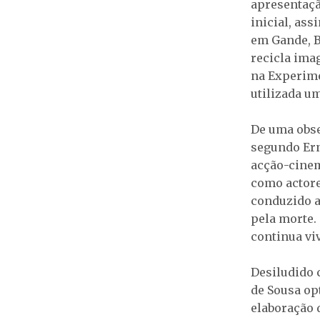
apresentaçã
inicial, as
em Gande, B
recicla ima
na Experime
utilizada u
De uma obse
segundo Ern
acção-cinem
como actore
conduzido a
pela morte. 
continua viv
Desiludido 
de Sousa op
elaboração 