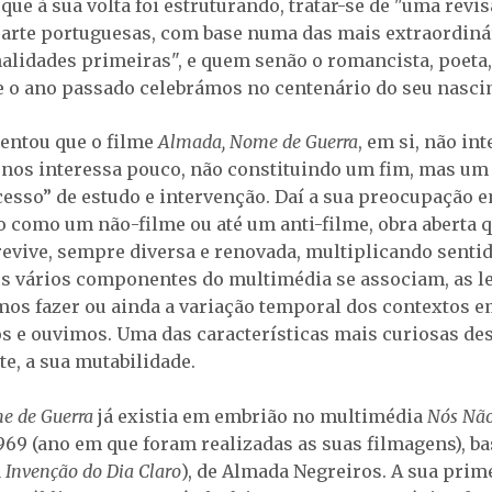
ue à sua volta foi estruturando, tratar-se de "uma revis
a arte portuguesas, com base numa das mais extraordiná
alidades primeiras", e quem senão o romancista, poeta,
e o ano passado celebrámos no centenário do seu nasci
ientou que o filme
Almada, Nome de Guerra
, em si, não int
nos interessa pouco, não constituindo um fim, mas um 
esso” de estudo e intervenção. Daí a sua preocupação 
o como um não-filme ou até um anti-filme, obra aberta q
vive, sempre diversa e renovada, multiplicando sentid
s vários componentes do multimédia se associam, as le
mos fazer ou ainda a variação temporal dos contextos e
s e ouvimos. Uma das características mais curiosas dest
e, a sua mutabilidade.
e de Guerra
já existia em embrião no multimédia
Nós Nã
1969 (ano em que foram realizadas as suas filmagens), b
a
Invenção do Dia Claro
), de Almada Negreiros. A sua prim