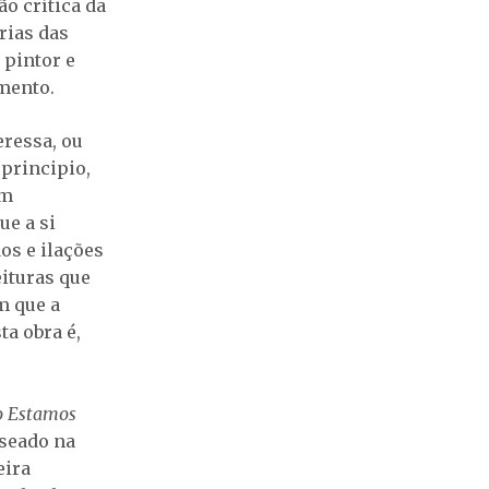
ão crítica da
rias das
 pintor e
mento.
eressa, ou
principio,
em
ue a si
os e ilações
ituras que
m que a
a obra é,
o Estamos
aseado na
eira