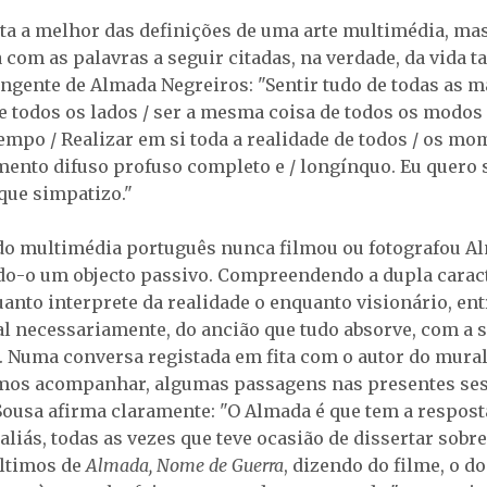
sta a melhor das definições de uma arte multimédia, ma
 com as palavras a seguir citadas, na verdade, da vida t
angente de Almada Negreiros: "Sentir tudo de todas as 
de todos os lados / ser a mesma coisa de todos os modos 
mpo / Realizar em si toda a realidade de todos / os mo
nto difuso profuso completo e / longínquo. Eu quero
que simpatizo."
do multimédia português nunca filmou ou fotografou A
o-o um objecto passivo. Compreendendo a dupla carac
anto interprete da realidade o enquanto visionário, en
ral necessariamente, do ancião que tudo absorve, com a s
. Numa conversa registada em fita com o autor do mura
mos acompanhar, algumas passagens nas presentes ses
Sousa afirma claramente: "O Almada é que tem a respost
aliás, todas as vezes que teve ocasião de dissertar sobre
últimos de
Almada, Nome de Guerra
, dizendo do filme, o 