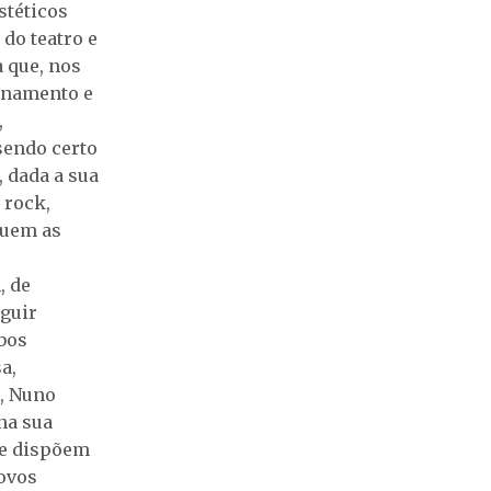
stéticos
do teatro e
 que, nos
onamento e
,
sendo certo
, dada a sua
 rock,
guem as
, de
eguir
mbos
a,
a, Nuno
na sua
ue dispõem
ovos