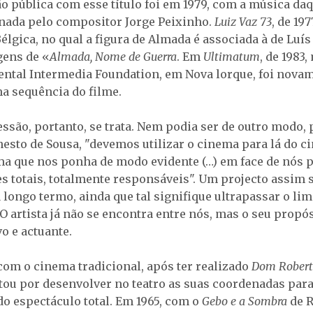
o pública com esse título foi em 1979, com a música daq
sinada pelo compositor Jorge Peixinho.
Luiz Vaz 73
, de 19
élgica, no qual a figura de Almada é associada à de Luí
gens de «
Almada, Nome de Guerra
. Em
Ultimatum
, de 1983
ntal Intermedia Foundation, em Nova lorque, foi nova
ma sequência do filme.
ssão, portanto, se trata. Nem podia ser de outro modo, 
esto de Sousa, "devemos utilizar o cinema para lá do 
a que nos ponha de modo evidente (…) em face de nós p
s totais, totalmente responsáveis". Um projecto assim 
 longo termo, ainda que tal signifique ultrapassar o li
O artista já não se encontra entre nós, mas o seu propó
o e actuante.
com o cinema tradicional, após ter realizado
Dom Rober
tou por desenvolver no teatro as suas coordenadas para
do espectáculo total. Em 1965, com o
Gebo e a Sombra
de R