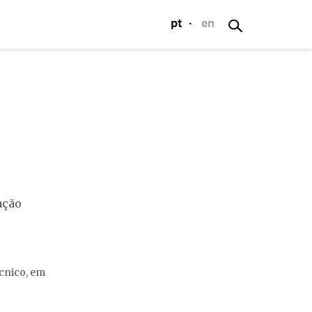
pt
·
en
S
nesto de Sousa
os
s
ação
cnico, em