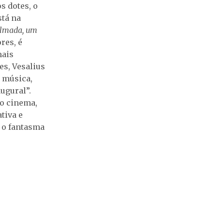
s dotes, o
stá na
lmada, um
res, é
mais
es, Vesalius
a música,
ugural”.
do cinema,
tiva e
s o fantasma