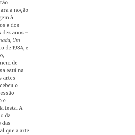
ntão
zara a noção
agem à
os e dos
s dez anos –
mada, Um
 de 1984, e
o,
omem de
sa está na
s artes
cebeu o
ressão
o e
 festa. A
ão da
e das
al que a arte