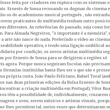
fosse feita por criadores em ruptura com os sistemas e
is Ernesto de Sousa recusando os dogmas do cinema e 
nho os do academismo musical português , não estranha
 jovens praticantes do multimédia tenham outro posici
em diferentes. As referências do passado, seja como for
 Para Almada Negreiros, "o importante é a memória", 
 a arte não nasce do nada. Preferindo o vídeo ao cinema
eabilidade operativa, e tendo uma ligação umbilical ao
didacta por condição, os novos artistas multimédia se
tas por Ernesto de Sousa para se dirigirem a regiões só
is agora. Porque nunca seguiram Escolas não precisam
s fórmulas instituídas basta-lhes ser o que são e pross
ua própria custa. João Paulo Feliciano, Rafael Toral (a
s nas duas primeiras edições da Bolsa Ernesto de Sous
 incentivar a criação multimédia em Portugal), Vítor Ru
tros têm a possibilidade de, individualmente, cruzarem 
imagens e sons, serem músicos e artistas visuais, porq
ue lhes permitem tal, meios esses que determinaram n