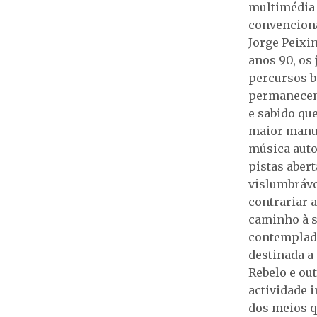
multimédia 
convenciona
Jorge Peixi
anos 90, os
percursos b
permanecem.
e sabido que
maior manus
música auto
pistas aber
vislumbráve
contrariar a
caminho à s
contemplado
destinada a
Rebelo e ou
actividade 
dos meios q