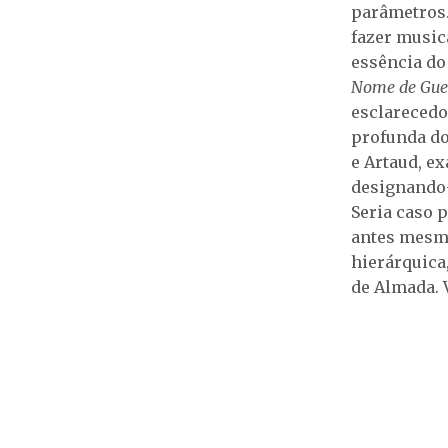
parâmetros.
fazer music
essência do
Nome de Gue
esclarecedo
profunda do
e Artaud, e
designando-
Seria caso 
antes mesmo
hierárquica
de Almada. V