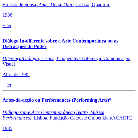
Ernesto de Sousa,
Antes Desse Ouro
, Lisboa, Quadrum
1986
+
ler
Diálogo In-diferente sobre a Arte Contemporânea ou as
Distracções do Poder
Diferença/Diálogo
, Lisboa, Cooperativa Diferença–Comunicação
Visual
Abril de 1985
+
ler
Artes-da-acção ou Performances (Performing Arts)*
Diálogo sobre Arte Contemporânea (Teatro, Música,
Performances)
, Lisboa, Fundação Calouste Gulbenkian/ACARTE
1985