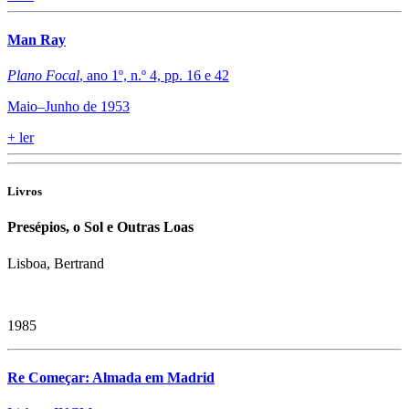
Man Ray
Plano Focal
, ano 1º, n.º 4, pp. 16 e 42
Maio–Junho de 1953
+
ler
Livros
Presépios, o Sol e Outras Loas
Lisboa, Bertrand
1985
Re Começar: Almada em Madrid