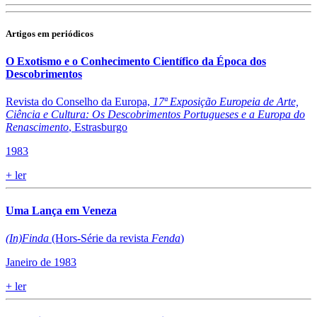
Artigos em periódicos
O Exotismo e o Conhecimento Científico da Época dos
Descobrimentos
Revista do Conselho da Europa,
17ª Exposição Europeia de Arte,
Ciência e Cultura: Os Descobrimentos Portugueses e a Europa do
Renascimento
, Estrasburgo
1983
+
ler
Uma Lança em Veneza
(In)Finda
(Hors-Série da revista
Fenda
)
Janeiro de 1983
+
ler