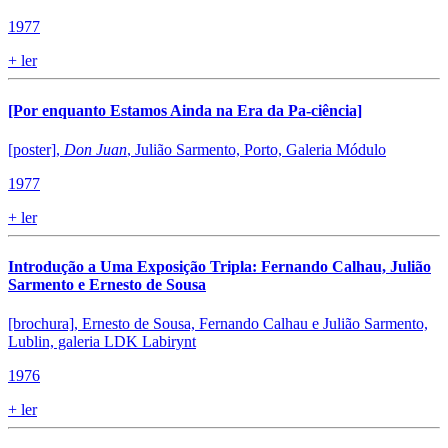
1977
+
ler
[Por enquanto Estamos Ainda na Era da Pa-ciência]
[poster],
Don Juan
, Julião Sarmento, Porto, Galeria Módulo
1977
+
ler
Introdução a Uma Exposição Tripla: Fernando Calhau, Julião
Sarmento e Ernesto de Sousa
[brochura], Ernesto de Sousa, Fernando Calhau e Julião Sarmento,
Lublin, galeria LDK Labirynt
1976
+
ler