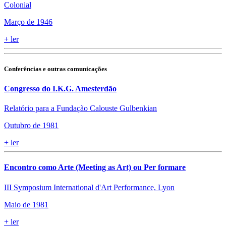
Colonial
Março de 1946
+
ler
Conferências e outras comunicações
Congresso do I.K.G. Amesterdão
Relatório para a Fundação Calouste Gulbenkian
Outubro de 1981
+
ler
Encontro como Arte (Meeting as Art) ou Per formare
III Symposium International d'Art Performance, Lyon
Maio de 1981
+
ler