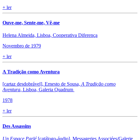
+
ler
Ouve-me, Sente-me, Vê-me
Helena Almeida, Lisboa, Cooperativa Diferença
Novembro de 1979
+
ler
A Tradição como Aventura
[cartaz desdobrável], Ernesto de Sousa,
A Tradição como
Aventura
, Lisboa, Galeria Quadrum
1978
+
ler
Des Assassins
Un Espace Parlé
[catálogo-áudio], Messageries Associées/Galerie