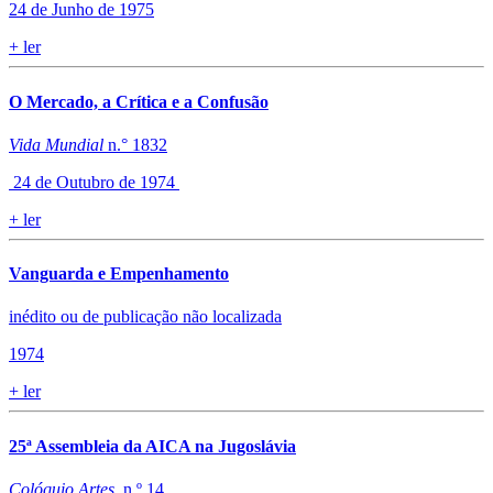
24 de Junho de 1975
+
ler
O Mercado, a Crítica e a Confusão
Vida Mundial
n.° 1832
24 de Outubro de 1974
+
ler
Vanguarda e Empenhamento
inédito ou de publicação não localizada​
1974
+
ler
25ª Assembleia da AICA na Jugoslávia
Colóquio Artes
, n.º 14