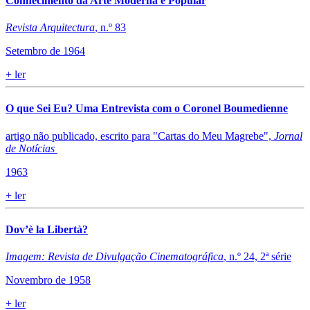
Conhecimento da Arte Moderna e Popular
Revista Arquitectura
, n.º 83
Setembro de 1964
+
ler
O que Sei Eu? Uma Entrevista com o Coronel Boumedienne
artigo não publicado, escrito para "Cartas do Meu Magrebe",
Jornal
de Notícias
1963
+
ler
Dov’è la Libertà?
Imagem: Revista de Divulgação Cinematográfica
, n.º 24, 2ª série
Novembro de 1958
+
ler