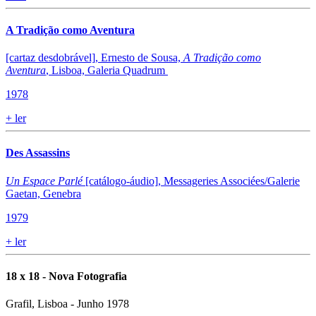
A Tradição como Aventura
[cartaz desdobrável], Ernesto de Sousa,
A Tradição como
Aventura
, Lisboa, Galeria Quadrum
1978
+
ler
Des Assassins
Un Espace Parlé
[catálogo-áudio], Messageries Associées/Galerie
Gaetan, Genebra
1979
+
ler
18 x 18 - Nova Fotografia
Grafil, Lisboa - Junho 1978