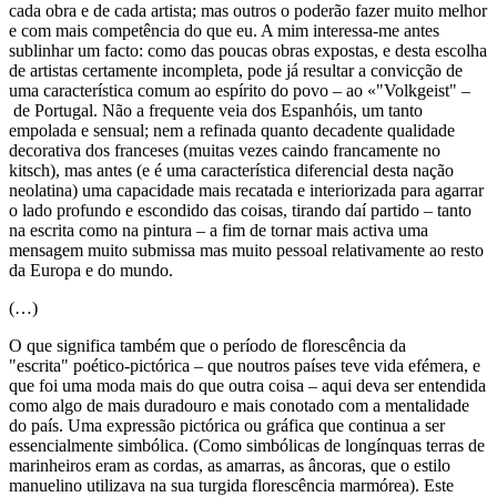
cada obra e de cada artista; mas outros o poderão fazer muito melhor
e com mais competência do que eu. A mim interessa-me antes
sublinhar um facto: como das poucas obras expostas, e desta escolha
de artistas certamente incompleta, pode já resultar a convicção de
uma característica comum ao espírito do povo – ao «"Volkgeist" –
de Portugal. Não a frequente veia dos Espanhóis, um tanto
empolada e sensual; nem a refinada quanto decadente qualidade
decorativa dos franceses (muitas vezes caindo francamente no
kitsch), mas antes (e é uma característica diferencial desta nação
neolatina) uma capacidade mais recatada e interiorizada para agarrar
o lado profundo e escondido das coisas, tirando daí partido – tanto
na escrita como na pintura – a fim de tornar mais activa uma
mensagem muito submissa mas muito pessoal relativamente ao resto
da Europa e do mundo.
(…)
O que significa também que o período de florescência da
"escrita" poético-pictórica – que noutros países teve vida efémera, e
que foi uma moda mais do que outra coisa – aqui deva ser entendida
como algo de mais duradouro e mais conotado com a mentalidade
do país. Uma expressão pictórica ou gráfica que continua a ser
essencialmente simbólica. (Como simbólicas de longínquas terras de
marinheiros eram as cordas, as amarras, as âncoras, que o estilo
manuelino utilizava na sua turgida florescência marmórea). Este