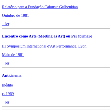
Relatório para a Fundação Calouste Gulbenkian
Outubro de 1981
+
ler
Encontro como Arte (Meeting as Art) ou Per formare
III Symposium International d'Art Performance, Lyon
Maio de 1981
+
ler
Anticinema
Inédito
c. 1969
+
ler