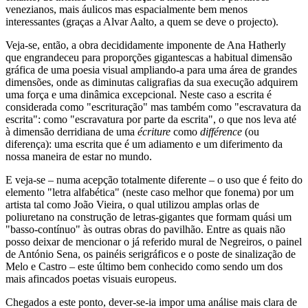
venezianos, mais áulicos mas espacialmente bem menos
interessantes (graças a Alvar Aalto, a quem se deve o projecto).
Veja-se, então, a obra decididamente imponente de Ana Hatherly
que engrandeceu para proporções gigantescas a habitual dimensão
gráfica de uma poesia visual ampliando-a para uma área de grandes
dimensões, onde as diminutas caligrafias da sua execução adquirem
uma força e uma dinâmica excepcional. Neste caso a escrita é
considerada como "escrituração" mas também como "escravatura da
escrita": como "escravatura por parte da escrita", o que nos leva até
à dimensão derridiana de uma
écriture
como
différence
(ou
diferença): uma escrita que é um adiamento e um diferimento da
nossa maneira de estar no mundo.
E veja-se – numa acepção totalmente diferente – o uso que é feito do
elemento "letra alfabética" (neste caso melhor que fonema) por um
artista tal como João Vieira, o qual utilizou amplas orlas de
poliuretano na construção de letras-gigantes que formam quási um
"basso-contínuo" às outras obras do pavilhão. Entre as quais não
posso deixar de mencionar o já referido mural de Negreiros, o painel
de António Sena, os painéis serigráficos e o poste de sinalização de
Melo e Castro – este último bem conhecido como sendo um dos
mais afincados poetas visuais europeus.
Chegados a este ponto, dever-se-ia impor uma análise mais clara de