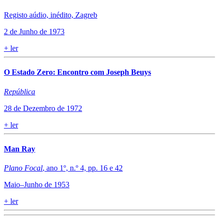
Registo aúdio, inédito, Zagreb
2 de Junho de 1973
+
ler
O Estado Zero: Encontro com Joseph Beuys
República
28 de Dezembro de 1972
+
ler
Man Ray
Plano Focal
, ano 1º, n.º 4, pp. 16 e 42
Maio–Junho de 1953
+
ler