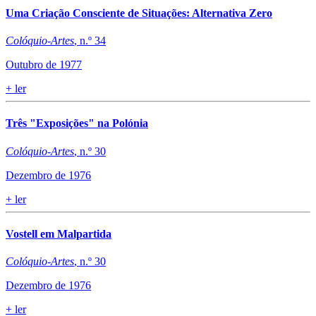
Uma Criação Consciente de Situações: Alternativa Zero
Colóquio-Artes
, n.º 34
Outubro de 1977
+
ler
Três "Exposições" na Polónia
Colóquio-Artes
, n.º 30
Dezembro de 1976
+
ler
Vostell em Malpartida
Colóquio-Artes
, n.º 30
Dezembro de 1976
+
ler