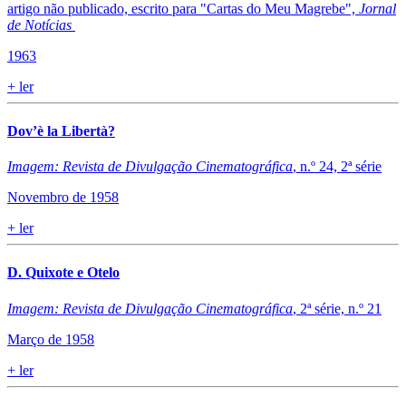
artigo não publicado, escrito para "Cartas do Meu Magrebe",
Jornal
de Notícias
1963
+
ler
Dov’è la Libertà?
Imagem: Revista de Divulgação Cinematográfica
, n.º 24, 2ª série
Novembro de 1958
+
ler
D. Quixote e Otelo
Imagem: Revista de Divulgação Cinematográfica
, 2ª série, n.º 21
Março de 1958
+
ler