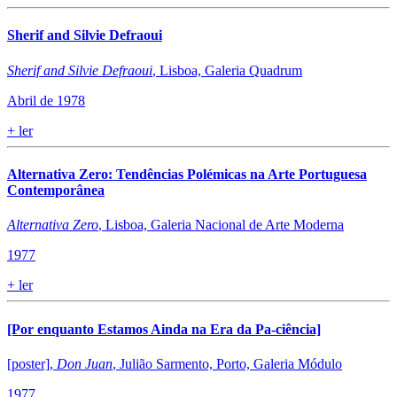
Sherif and Silvie Defraoui
Sherif and Silvie Defraoui
, Lisboa, Galeria Quadrum
Abril de 1978
+
ler
Alternativa Zero: Tendências Polémicas na Arte Portuguesa
Contemporânea
Alternativa Zero
, Lisboa, Galeria Nacional de Arte Moderna
1977
+
ler
[Por enquanto Estamos Ainda na Era da Pa-ciência]
[poster],
Don Juan
, Julião Sarmento, Porto, Galeria Módulo
1977