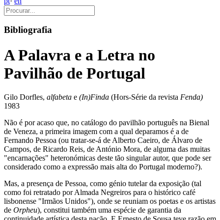
pt
·
en
Bibliografia
A Palavra e a Letra no
Pavilhão de Portugal
Gilo Dorfles,
alfabeta
e
(In)Finda
(Hors-Série da revista
Fenda)
1983
Não é por acaso que, no catálogo do pavilhão português na Bienal
de Veneza, a primeira imagem com a qual deparamos é a de
Fernando Pessoa (ou tratar-se-á de Alberto Caeiro, de Álvaro de
Campos, de Ricardo Reis, de António Mora, de alguma das muitas
"encarnações" heteronómicas deste tão singular autor, que pode ser
considerado como a expressão mais alta do Portugal moderno?).
Mas, a presença de Pessoa, como génio tutelar da exposição (tal
como foi retratado por Almada Negreiros para o histórico café
lisbonense "Irmãos Unidos"), onde se reuniam os poetas e os artistas
de
Orpheu
), constitui também uma espécie de garantia da
continuidade artística desta nação. E Ernesto de Sousa teve razão em