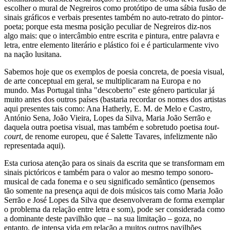
escolher o mural de Negreiros como protótipo de uma sábia fusão de
sinais gráficos e verbais presentes também no auto-retrato do pintor-
poeta; porque esta mesma posição peculiar de Negreiros diz-nos
algo mais: que o intercâmbio entre escrita e pintura, entre palavra e
letra, entre elemento literário e plástico foi e é particularmente vivo
na nação lusitana.
Sabemos hoje que os exemplos de poesia concreta, de poesia visual,
de arte conceptual em geral, se multiplicaram na Europa e no
mundo. Mas Portugal tinha "descoberto" este género particular já
muito antes dos outros países (bastaria recordar os nomes dos artistas
aqui presentes tais como: Ana Hatherly, E. M. de Melo e Castro,
António Sena, João Vieira, Lopes da Silva, Maria João Serrão e
daquela outra poetisa visual, mas também e sobretudo poetisa
tout-
court
, de renome europeu, que é Salette Tavares, infelizmente não
representada aqui).
Esta curiosa atenção para os sinais da escrita que se transformam em
sinais pictóricos e também para o valor ao mesmo tempo sonoro-
musical de cada fonema e o seu significado semântico (pensemos
tão somente na presença aqui de dois músicos tais como Maria João
Serrão e José Lopes da Silva que desenvolveram de forma exemplar
o problema da relação entre letra e som), pode ser considerada como
a dominante deste pavilhão que – na sua limitação – goza, no
entanto, de intensa vida em relação a muitos outros pavilhões