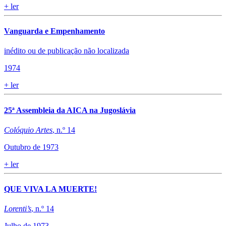
+
ler
Vanguarda e Empenhamento
inédito ou de publicação não localizada​
1974
+
ler
25ª Assembleia da AICA na Jugoslávia
Colóquio Artes
, n.º 14
Outubro de 1973
+
ler
QUE VIVA LA MUERTE!
Lorenti’s
, n.º 14
Julho de 1973