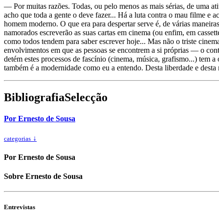
— Por muitas razões. Todas, ou pelo menos as mais sérias, de uma at
acho que toda a gente o deve fazer... Há a luta contra o mau filme e
homem moderno. O que era para despertar serve é, de várias maneiras, 
namorados escreverão as suas cartas em cinema (ou enfim, em cassette
como todos tendem para saber escrever hoje... Mas não o triste cinema 
envolvimentos em que as pessoas se encontrem a si próprias — o contr
detém estes processos de fascínio (cinema, música, grafismo...) tem a
também é a modernidade como eu a entendo. Desta liberdade e desta 
Bibliografia
Selecção
Por Ernesto de Sousa
↓
categorias
Por Ernesto de Sousa
Sobre Ernesto de Sousa
Entrevistas