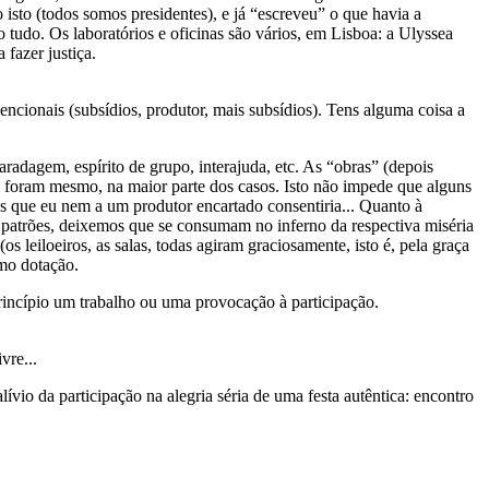
 isto (todos somos presidentes), e já “escreveu” o que havia a
tudo. Os laboratórios e oficinas são vários, em Lisboa: a Ulyssea
fazer justiça.
ncionais (subsídios, produtor, mais subsídios). Tens alguma coisa a
adagem, espírito de grupo, interajuda, etc. As “obras” (depois
 o foram mesmo, na maior parte dos casos. Isto não impede que alguns
s que eu nem a um produtor encartado consentiria... Quanto à
 patrões, deixemos que se consumam no inferno da respectiva miséria
s leiloeiros, as salas, todas agiram graciosamente, isto é, pela graça
omo dotação.
princípio um trabalho ou uma provocação à participação.
vre...
io da participação na alegria séria de uma festa autêntica: encontro