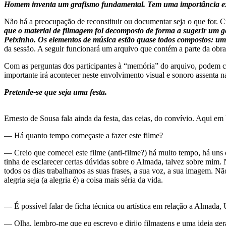
Homem inventa um grafismo fundamental. Tem uma importância extre
Não há a preocupação de reconstituir ou documentar seja o que for. 
que o material de filmagem foi decomposto de forma a sugerir um g
Peixinho. Os elementos de música estão quase todos compostos: uma 
da sessão. A seguir funcionará um arquivo que contém a parte da obra 
Com as perguntas dos participantes à “memória” do arquivo, podem co
importante irá acontecer neste envolvimento visual e sonoro assenta
Pretende-se que seja uma festa.
Ernesto de Sousa fala ainda da festa, das ceias, do convívio. Aqui em 
— Há quanto tempo começaste a fazer este filme?
— Creio que comecei este filme (anti-filme?) há muito tempo, há un
tinha de esclarecer certas dúvidas sobre o Almada, talvez sobre mim
todos os dias trabalhamos as suas frases, a sua voz, a sua imagem. N
alegria seja (a alegria é) a coisa mais séria da vida.
— É possível falar de ficha técnica ou artística em relação a Almad
— Olha, lembro-me que eu escrevo e dirijo filmagens e uma ideia ger