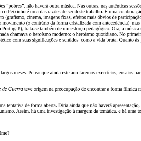
ões “pobres”, não haverá outra música. Nas outras, nas autênticas sessõ
om o Peixinho é uma das razões de ser deste trabalho. É uma colaboraçã
to (grafismo, cinema, imagens fixas, efeitos mais óbvios de participa
m movimento (o contrário da forma cristalizada com antecedência), mas
Portugal!), trata-se também de um esforço pedagógico. Ora, a música é
mada chamava o heroísmo moderno: o heroísmo quotidiano. No primeir
 estético com suas significações e sentidos, como a vida bruta. Quanto 
argos meses. Penso que ainda este ano faremos exercícios, ensaios para
 de Guerra
teve origem na preocupação de encontrar a forma fílmica m
a tentativa de forma aberta. Diria ainda que não haverá apresentação
tunismo. Assim, há uma investigação à margem da temática, e há uma te
ilme?