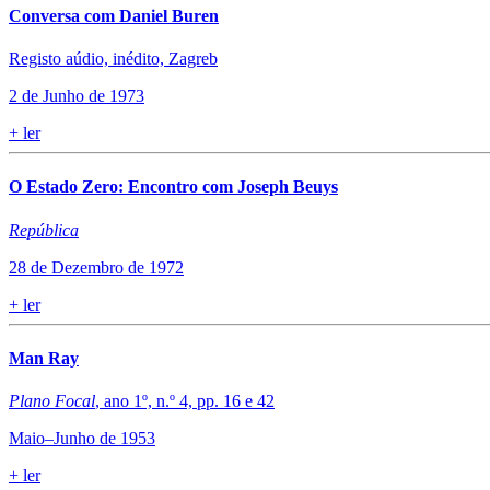
Conversa com Daniel Buren
Registo aúdio, inédito, Zagreb
2 de Junho de 1973
+
ler
O Estado Zero: Encontro com Joseph Beuys
República
28 de Dezembro de 1972
+
ler
Man Ray
Plano Focal
, ano 1º, n.º 4, pp. 16 e 42
Maio–Junho de 1953
+
ler