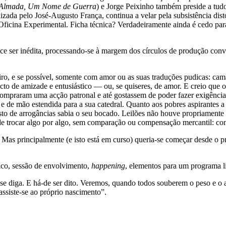
Almada, Um Nome de Guerra
) e Jorge Peixinho também preside a tudo
ada pelo José-Augusto França, continua a velar pela subsistência disto 
Oficina Experimental. Ficha técnica? Verdadeiramente ainda é cedo para 
e ser inédita, processando-se à margem dos círculos de produção conve
o, e se possível, somente com amor ou as suas traduções pudicas: camar
acto de amizade e entusiástico — ou, se quiseres, de amor. E creio que
ompraram uma acção patronal e até gostassem de poder fazer exigência
de mão estendida para a sua catedral. Quanto aos pobres aspirantes a
sto de arrogâncias sabia o seu bocado. Leilões não houve propriamente (o
e, de trocar algo por algo, sem comparação ou compensação mercantil: c
. Mas principalmente (e isto está em curso) queria-se começar desde o 
mico, sessão de envolvimento,
happening
, elementos para um programa li
diga. E há-de ser dito. Veremos, quando todos souberem o peso e o alív
assiste-se ao próprio nascimento”.