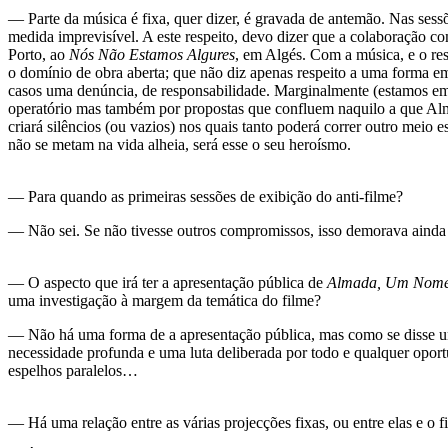
— Parte da música é fixa, quer dizer, é gravada de antemão. Nas sess
medida imprevisível. A este respeito, devo dizer que a colaboração c
Porto, ao
Nós Não Estamos Algures
, em Algés. Com a música, e o res
o domínio de obra aberta; que não diz apenas respeito a uma forma e
casos uma denúncia, de responsabilidade. Marginalmente (estamos em 
operatório mas também por propostas que confluem naquilo a que Al
criará silêncios (ou vazios) nos quais tanto poderá correr outro meio
não se metam na vida alheia, será esse o seu heroísmo.
— Para quando as primeiras sessões de exibição do anti-filme?
— Não sei. Se não tivesse outros compromissos, isso demorava ainda l
— O aspecto que irá ter a apresentação pública de
Almada, Um Nome
uma investigação à margem da temática do filme?
— Não há uma forma de a apresentação pública, mas como se disse um
necessidade profunda e uma luta deliberada por todo e qualquer opor
espelhos paralelos…
— Há uma relação entre as várias projecções fixas, ou entre elas e o f