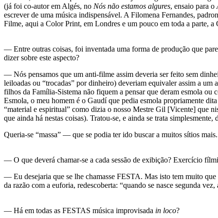
(já foi co-autor em Algés, no
Nós não estamos algures
, ensaio para o
escrever de uma música indispensável. A Filomena Fernandes, padroniz
Filme, aqui a Color Print, em Londres e um pouco em toda a parte, a 
— Entre outras coisas, foi inventada uma forma de produção que parec
dizer sobre este aspecto?
— Nós pensamos que um anti-filme assim deveria ser feito sem dinheir
leiloadas ou “trocadas” por dinheiro) deveriam equivaler assim a um 
filhos da Família-Sistema não fiquem a pensar que deram esmola ou c
Esmola, o meu homem é o Gaudí que pedia esmola propriamente dita e 
“material e espiritual” como dizia o nosso Mestre Gil [Vicente] que ni
que ainda há nestas coisas). Tratou-se, e ainda se trata simplesment
Queria-se “massa” — que se podia ter ido buscar a muitos sítios mais
— O que deverá chamar
-
se a cada sessão de exibição? Exercício fíl
— Eu desejaria que se lhe chamasse FESTA. Mas isto tem muito que se 
da razão com a euforia, redescoberta: “quando se nasce segunda vez, 
— Há em todas as FESTAS música improvisada
in loco
?