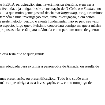
es-FESTA-participação, sim, haverá música aleatória, e em certa
o fecunda, e já antiga, desde a encenação de
O Gebo e a Sombra
, no
ção — a que muito gente gostará de chamar
happening
, etc.), assumimos
 também a uma investigação ética, uma investigação, e em certos
 neste método, veículo e agente fundamental, não só pelo seu valor
o aspecto, julgo que o Peixinho concordará comigo em que a música
às propostas, elas estão para o Almada como para um nome de guerra:
 esta festa que se quer grande.
ais adequada para exprimir a pessoa
-
obra de Almada, ou resulta de
, mas presentação, ou presentificação… Tudo isto supõe uma
mática que obriga a essa investigação, etc., como num jogo de