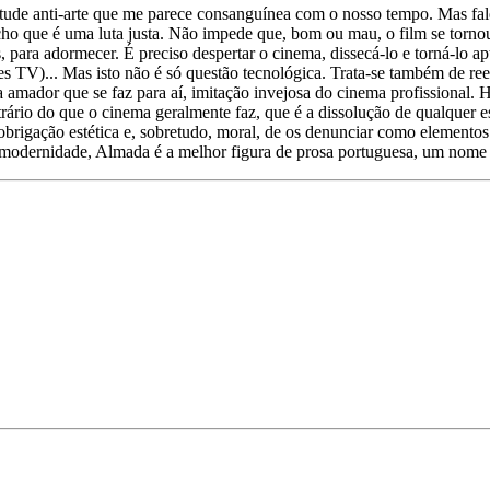
itude anti-arte que me parece consanguínea com o nosso tempo. Mas fal
 acho que é uma luta justa. Não impede que, bom ou mau, o film se torno
para adormecer. É preciso despertar o cinema, dissecá-lo e torná-lo apt
s TV)... Mas isto não é só questão tecnológica. Trata-se também de ree
amador que se faz para aí, imitação invejosa do cinema profissional. Há 
ário do que o cinema geralmente faz, que é a dissolução de qualquer es
 obrigação estética e, sobretudo, moral, de os denunciar como elementos 
modernidade, Almada é a melhor figura de prosa portuguesa, um nome 