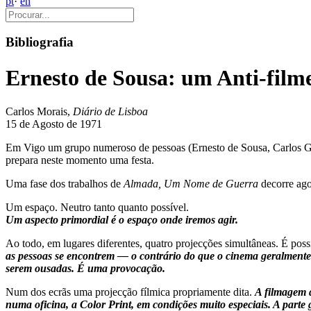
pt
·
en
Bibliografia
Ernesto de Sousa: um Anti-fil
Carlos Morais,
Diário de Lisboa
15 de Agosto de 1971
Em Vigo um grupo numeroso de pessoas (Ernesto de Sousa, Carlos Ge
prepara neste momento uma festa.
Uma fase dos trabalhos de
Almada, Um Nome de Guerra
decorre ago
Um espaço. Neutro tanto quanto possível.
Um aspecto primordial é o espaço onde iremos agir.
Ao todo, em lugares diferentes, quatro projecções simultâneas. É pos
as pessoas se encontrem — o contrário do que o cinema geralmente f
serem ousadas. É uma provocação.
Num dos ecrãs uma projecção fílmica propriamente dita.
A filmagem
numa oficina, a Color Print, em condições muito especiais. A parte