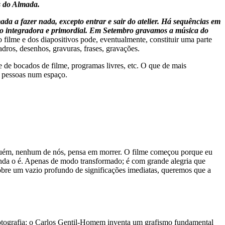
s do Almada.
ada a fazer nada, excepto entrar e sair do atelier. Há sequências em
ção integradora e primordial. Em Setembro gravamos a música do
 filme e dos diapositivos pode, eventualmente, constituir uma parte
dros, desenhos, gravuras, frases, gravações.
 de bocados de filme, programas livres, etc. O que de mais
e pessoas num espaço.
inguém, nenhum de nós, pensa em morrer. O filme começou porque eu
inda o é. Apenas de modo transformado; é com grande alegria que
sobre um vazio profundo de significações imediatas, queremos que a
 fotografia; o Carlos Gentil-Homem inventa um grafismo fundamental