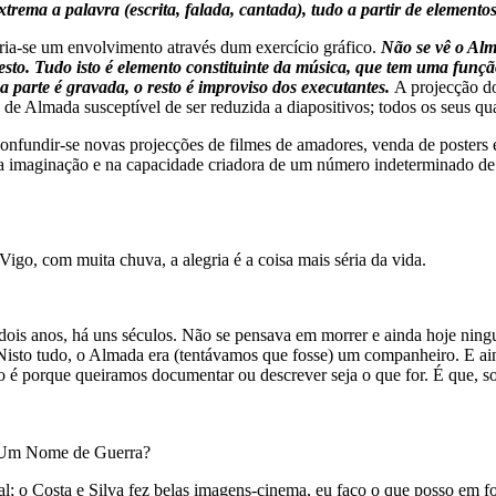
ma a palavra (escrita, falada, cantada), tudo a partir de elemento
Cria-se um envolvimento através dum exercício gráfico.
Não se vê o Alm
esto. Tudo isto é elemento constituinte da música, que tem uma fun
parte é gravada, o resto é improviso dos executantes.
A projecção do
de Almada susceptível de ser reduzida a diapositivos; todos os seus qua
nfundir-se novas projecções de filmes de amadores, venda de posters e
 na imaginação e na capacidade criadora de um número indeterminado d
Vigo, com muita chuva, a alegria é a coisa mais séria da vida.
s dois anos, há uns séculos. Não se pensava em morrer e ainda hoje n
. Nisto tudo, o Almada era (tentávamos que fosse) um companheiro. E a
ão é porque queiramos documentar ou descrever seja o que for. É que, 
a, Um Nome de Guerra?
al; o Costa e Silva fez belas imagens-cinema, eu faço o que posso em