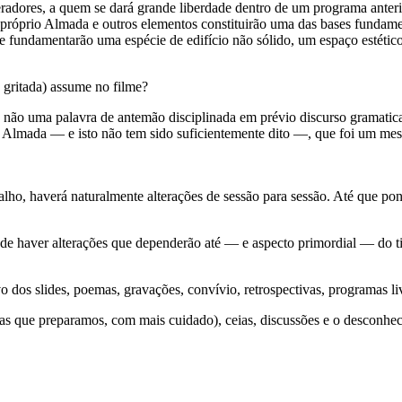
operadores, a quem se dará grande liberdade dentro de um programa ant
 próprio Almada e outros elementos constituirão uma das bases fundamen
e fundamentarão uma espécie de edifício não sólido, um espaço estético 
, gritada) assume no filme?
ão uma palavra de antemão disciplinada em prévio discurso gramatical. 
Almada — e isto não tem sido suficientemente dito —, que foi um mestre
lho, haverá naturalmente alterações de sessão para sessão. Até que po
de haver alterações que dependerão até — e aspecto primordial — do ti
 dos slides, poemas, gravações, convívio, retrospectivas, programas liv
as que preparamos, com mais cuidado), ceias, discussões e o desconheci