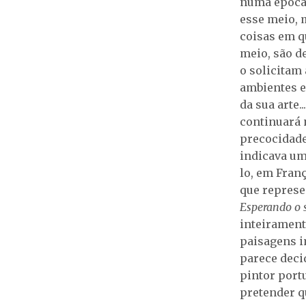
numa época 
esse meio, 
coisas em q
meio, são de
o solicitam 
ambientes e
da sua arte
continuará n
precocidade
indicava um
lo, em Fran
que represe
Esperando o 
inteirament
paisagens 
parece deci
pintor port
pretender q