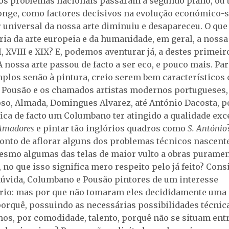
 os problemas nacionais passaram a segundo plano, ou 
onge, como factores decisivos na evolução económico-soc
or universal da nossa arte diminuiu e desapareceu. O qu
ória da arte europeia e da humanidade, em geral, a nossa
, XVIII e XIX? E, podemos aventurar já, a destes primei
 nossa arte passou de facto a ser eco, e pouco mais. Par
plos senão à pintura, creio serem bem característicos 
Pousão e os chamados artistas modernos portugueses,
so, Almada, Domingues Alvarez, até António Dacosta, p
fica de facto um Columbano ter atingido a qualidade exc
 Amadores
e pintar tão inglórios quadros como
S. António
onto de aflorar alguns dos problemas técnicos nascent
esmo algumas das telas de maior vulto a obras purame
 no que isso significa mero respeito pelo já feito? Cons
úvida, Columbano e Pousão pintores de um interesse
rio: mas por que não tomaram eles decididamente uma 
porquê, possuindo as necessárias possibilidades técnica
s, por comodidade, talento, porquê não se situam ent