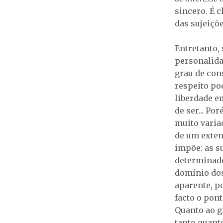
sincero. É c
das sujeiçõ
Entretanto,
personalidad
grau de cons
respeito po
liberdade e
de ser... Po
muito varia
de um exten
impõe: as s
determinado
domínio dos 
aparente, po
facto o pon
Quanto ao gr
tanto quant