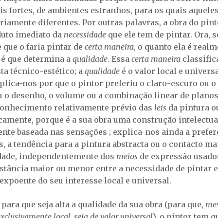
is fortes, de ambientes estranhos, para os quais aquel
riamente diferentes. Por outras palavras, a obra do pint
uto imediato da
necessidade
que ele tem de pintar. Ora, s
 que o faria pintar de
certa maneira
, o quanto ela é real
, é que determina a
qualidade
. Essa
certa maneira
classific
ta técnico-estético; a
qualidade
é o valor local e universa
plica-nos por que o pintor preferiu o claro-escuro ou o
 o desenho, o volume ou a combinação linear de planos
onhecimento relativamente prévio das
leis
da pintura o
camente, porque é a sua obra uma construção intelectua
nte baseada nas sensações ; explica-nos ainda a prefer
s, a tendência para a pintura abstracta ou o contacto ma
idade, independentemente dos
meios
de expressão usados
istância maior ou menor entre a necessidade de pintar e
 expoente do seu interesse local e universal.
para que seja alta a qualidade da sua obra (para que,
me
exclusivamente local, seja de valor universal
), o pintor tem q