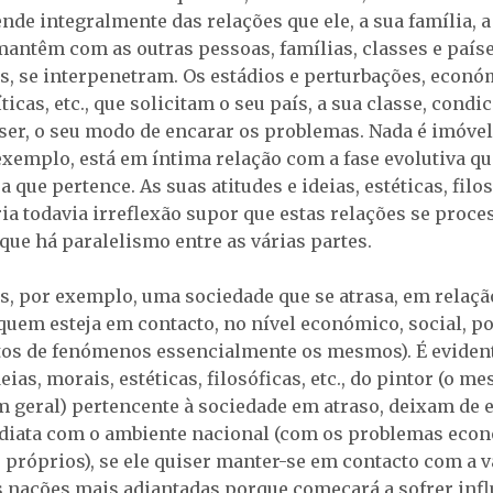
nde integralmente das relações que ele, a sua família, a
 mantêm com as outras pessoas, famílias, classes e país
s, se interpenetram. Os estádios e perturbações, econó
íticas, etc., que solicitam o seu país, a sua classe, cond
ser, o seu modo de encarar os problemas. Nada é imóvel:
exemplo, está em íntima relação com a fase evolutiva qu
a que pertence. As suas atitudes e ideias, estéticas, filosó
ia todavia irreflexão supor que estas relações se proc
 que há paralelismo entre as várias partes.
 por exemplo, uma sociedade que se atrasa, em relaçã
uem esteja em contacto, no nível económico, social, polí
tos de fenómenos essencialmente os mesmos). É evident
deias, morais, estéticas, filosóficas, etc., do pintor (o m
em geral) pertencente à sociedade em atraso, deixam de 
diata com o ambiente nacional (com os problemas eco
., próprios), se ele quiser manter-se em contacto com a
as nações mais adiantadas porque começará a sofrer inf