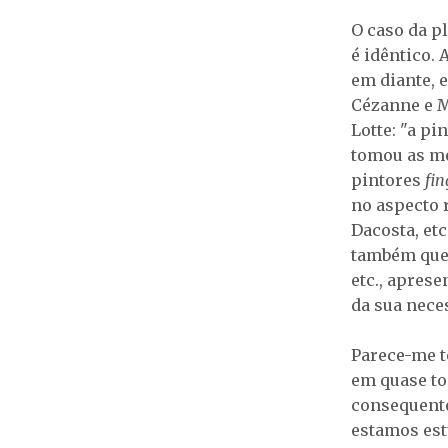
O caso da p
é idêntico. 
em diante, e
Cézanne e M
Lotte: "a pi
tomou as me
pintores
fi
no aspecto 
Dacosta, etc
também que 
etc., apres
da sua neces
Parece-me t
em quase to
consequente
estamos est