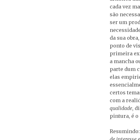
cada vez ma
são necessa
ser um prod
necessidade
da sua obra
ponto de vis
primeira ex
a mancha ou
parte dum c
elas empiri
essencialme
certos tema
com a real
qualidade
, d
pintura, é o
Resumindo: 
de interesse 