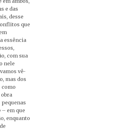
ue em ambos,
s e das
is, desse
onflitos que
 em
ia essência
essos,
são, com sua
o nele
 vamos vê-
ro, mas dos
s como
 obra
s pequenas
o
– em que
ão, enquanto
ode