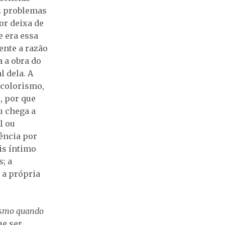
es problemas
or deixa de
e era essa
mente a razão
a a obra do
l dela. A
 colorismo,
, por que
u chega a
l ou
ência por
is íntimo
; a
 a própria
smo quando
ue ser