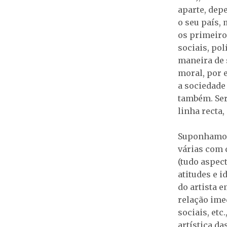
aparte, depe
o seu país,
os primeiro
sociais, pol
maneira de 
moral, por 
a sociedade 
também. Ser
linha recta,
Suponhamos,
várias com q
(tudo aspec
atitudes e i
do artista 
relação ime
sociais, etc
artística d