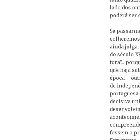
lado dos ou
poderá ser 
Se passarmo
colheremos 
ainda julga
do século XV
fora"... por
que haja su
época – out
de independ
portuguesa 
decisiva un
desenvolvim
acontecimen
compreende-
fossem o pr