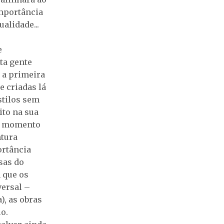
importância
alidade...
e
ta gente
 a primeira
e criadas lá
stilos sem
ito na sua
to momento
ntura
ortância
sas do
 que os
ersal –
), as obras
o.