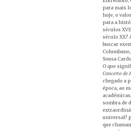
Entretanto,
para mais l
hoje, o val
para a hist
séculos XVII
século XX? A
buscar exem
Columbano, 
Sousa Cardo
O que signi
Concerto de
chegado a p
época, ao m
académicas,
sombra de d
extraordiná
universal? 
que chamamo