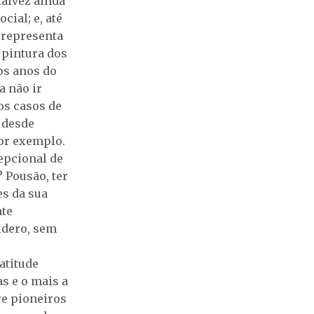
talvez ainda
ial; e, até
e representa
 pintura dos
ros anos do
a não ir
os casos de
 desde
or exemplo.
epcional de
? Pousão, ter
es da sua
nte
idero, sem
atitude
s e o mais a
re pioneiros