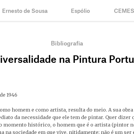
Ernesto de Sousa
Espólio
CEME
Biografia
Inventários e
Notícias
Colecções
Cronologia
Histórico
Bibliografia
Projectos
Bolsa Er
iversalidade na Pintura Port
Bibliografia
Objectiv
Centenário
Contacto
 de 1946
omo homem e como artista, resulta do meio. A sua obra 
diato da necessidade que ele tem de pintar. Quer dizer
 momento histórico, o homem que é o artista (pintor 
tua na sociedade em que vive, nitidamente; não é um ser 