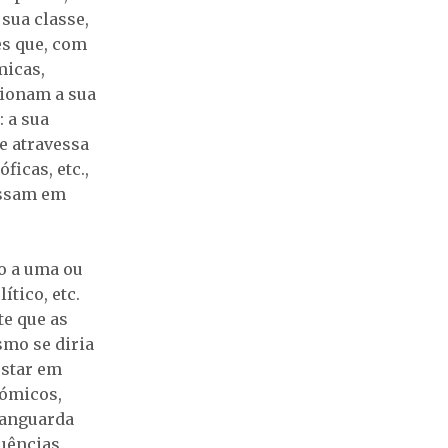
 sua classe,
es que, com
micas,
icionam a sua
 a sua
e atravessa
ficas, etc.,
essam em
o a uma ou
tico, etc.
e que as
esmo se diria
estar em
nómicos,
 vanguarda
luências