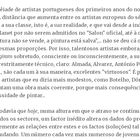
lêiade de artistas portugueses dos primeiros anos do no
A distância que aumenta entre os artistas europeus do s
 a sua classe, isto é, a
sua
realidade, e que vai desde a i
anet por não serem admitidos no "Salon" oficial, até à 
ntura não se vende, a pintura está salva",... não se deu cá
smas proporções. Por isso, talentosos artistas embora
ngiram
sobretudo, consciente ou inconscientemente, a sua
restritamente técnico, claro: Almada, Alvarez, António P
., são cada um à sua maneira, excelentes "virtuosos". É 
artistas que eu diria mais modestos, como Botelho, Dó
entam uma obra mais coerente, porque mais consequênc
sidade de pintar...
odavia que
hoje
, numa altura em que o atraso se continua
dos os sectores, um factor inédito altera os dados do p
mente as relações entre estes e os factos (soluções) ta
udando. Um número cada vez mais numeroso de jovens