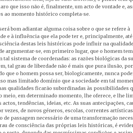
laro que isso não é, finalmente, um acto de vontade e, a
es ao momento histórico completa-se.
 será bom adiantar alguma coisa sobre o que se refere à
e e à influência que ela pode ter e, principalmente, at
ciência destas leis históricas pode influir na qualidade
de argumentar-se, em primeiro lugar, que o homem tem
m tal sistema de coordenadas: as razões biológicas da 
rém, tal grau de liberdade não é mais que pura ilusão, po
do que o homem possa ser, biologicamente, nunca poder
so mas limitado domínio que a sociedade em tal mome
uas qualidades ficarão subordinadas às possibilidades 
 meio, em determinado momento, lhe oferece, e lhe lim
actos, tendências, ideias, etc. As suas antecipações, ca
r vezes, de novos géneros, escolas, correntes artísticas
to de passagem necessário de uma transformação neces
au de consciência das próprias leis históricas, é evide
o o resto, depende das mesmíssimas condições e assim 