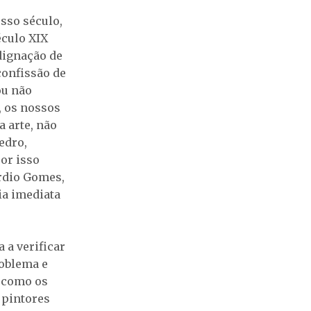
sso século,
éculo XIX
ndignação de
confissão de
 ou não
, os nossos
 arte, não
edro,
por isso
rdio Gomes,
ia imediata
 a verificar
roblema e
l como os
 pintores