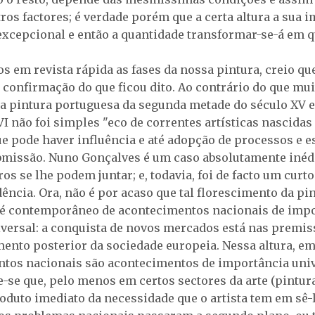
tros factores; é verdade porém que a certa altura a sua 
excepcional e então a quantidade transformar-se-á em qu
s em revista rápida as fases da nossa pintura, creio qu
confirmação do que ficou dito. Ao contrário do que mui
, a pintura portuguesa da segunda metade do século XV e
I não foi simples "eco de correntes artísticas nascidas 
que pode haver influência e até adopção de processos e e
bmissão. Nuno Gonçalves é um caso absolutamente inéd
ros se lhe podem juntar; e, todavia, foi de facto um cur
ência. Ora, não é por acaso que tal florescimento da pi
é contemporâneo de acontecimentos nacionais de imp
iversal: a conquista de novos mercados está nas premis
ento posterior da sociedade europeia. Nessa altura, em
tos nacionais são acontecimentos de importância univ
se que, pelo menos em certos sectores da arte (pintura
oduto imediato da necessidade que o artista tem em sê-l