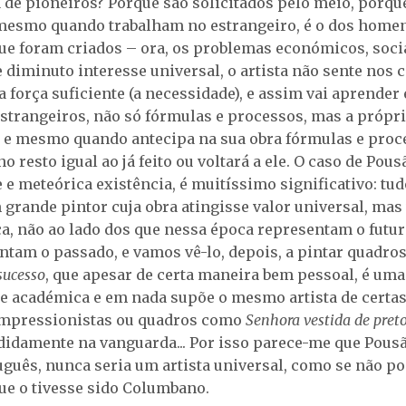
de pioneiros? Porque são solicitados pelo meio, porq
mesmo quando trabalham no estrangeiro, é o dos homen
ue foram criados – ora, os problemas económicos, socia
 diminuto interesse universal, o artista não sente nos c
a força suficiente (a necessidade), e assim vai aprender
strangeiros, não só fórmulas e processos, mas a própr
... e mesmo quando antecipa na sua obra fórmulas e proc
o resto igual ao já feito ou voltará a ele. O caso de Pou
 e meteórica existência, é muitíssimo significativo: tud
 grande pintor cuja obra atingisse valor universal, mas
ça, não ao lado dos que nessa época representam o futu
ntam o passado, e vamos vê-lo, depois, a pintar quadro
sucesso
, que apesar de certa maneira bem pessoal, é uma
e académica e em nada supõe o mesmo artista de certa
impressionistas ou quadros como
Senhora vestida de pret
didamente na vanguarda... Por isso parece-me que Pous
uguês, nunca seria um artista universal, como se não p
ue o tivesse sido Columbano.