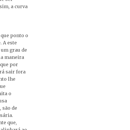
ssim, a curva
é que ponto o
. A este
 um grau de
sua maneira
rque por
á sair fora
nto lhe
que
ita o
usa
, são de
sária.
nte que,
alinhará ao