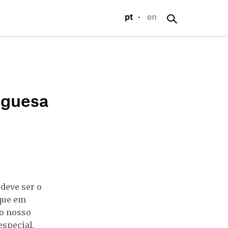
pt
·
en
S
nesto de Sousa
uguesa
os
s
deve ser o
 que em
no nosso
especial,