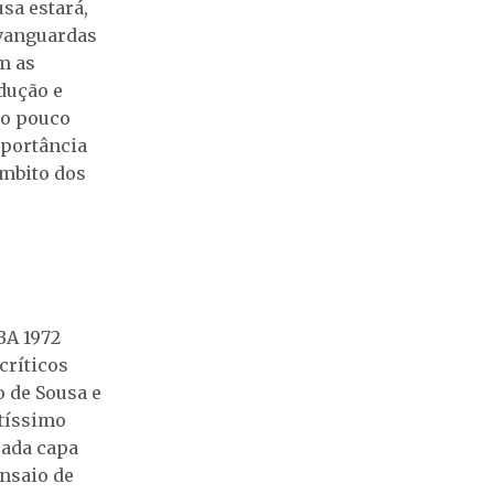
sa estará,
 vanguardas
m as
dução e
ão pouco
mportância
âmbito dos
BA 1972
críticos
 de Sousa e
ntíssimo
cada capa
ensaio de