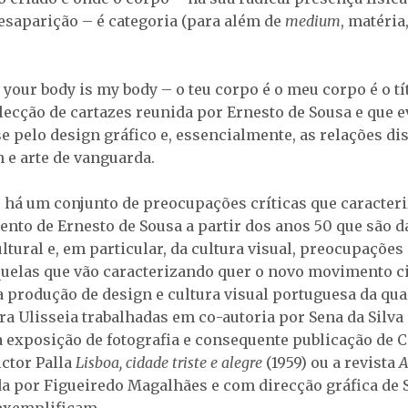
desaparição – é categoria (para além de
medium
, matéria
your body is my body – o teu corpo é o meu corpo é o tí
lecção de cartazes reunida por Ernesto de Sousa e que e
e pelo design gráfico e, essencialmente, as relações di
n e arte de vanguarda.
 há um conjunto de preocupações críticas que caracter
nto de Ernesto de Sousa a partir dos anos 50 que são 
ltural e, em particular, da cultura visual, preocupaçõe
quelas que vão caracterizando quer o novo movimento c
 produção de design e cultura visual portuguesa da qua
ra Ulisseia trabalhadas em co-autoria por Sena da Silva 
a exposição de fotografia e consequente publicação de C
ictor Palla
Lisboa, cidade triste e alegre
(1959) ou a revista
A
ada por Figueiredo Magalhães e com direcção gráfica de 
exemplificam.