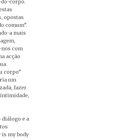
e-do-corpo.
 estas
s, opostas
ido comum”.
ndo-a mais
uagem,
o-nos com
ma acção
ua.
eu corpo”
cria um
zada, fazer
 intimidade,
 diálogo e a
ctos
y is my body