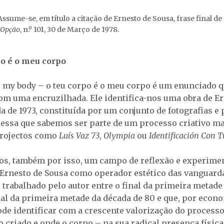
Assume-se, em título a citação de Ernesto de Sousa, frase final d
Opção
, n.º 101, 30 de Março de 1978.
rpo é o meu corpo
s my body – o teu corpo é o meu corpo é um enunciado 
om uma encruzilhada. Ele identifica-nos uma obra de Er
a de 1973, constituída por um conjunto de fotografias e
a essa que sabemos ser parte de um processo criativo m
projectos como
Luís Vaz 73
,
Olympia
ou
Identificación Con 
nos, também por isso, um campo de reflexão e experime
Ernesto de Sousa como operador estético das vanguarda
r trabalhado pelo autor entre o final da primeira metade
inal da primeira metade da década de 80 e que, por econ
ode identificar com a crescente valorização do processo
o criado e onde o corpo – na sua radical presença física