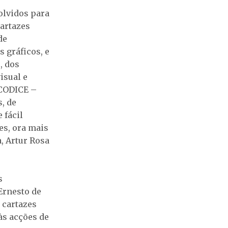
olvidos para
cartazes
de
 gráficos, e
, dos
isual e
 CODICE –
, de
 fácil
es, ora mais
, Artur Rosa
s
Ernesto de
 cartazes
às acções de