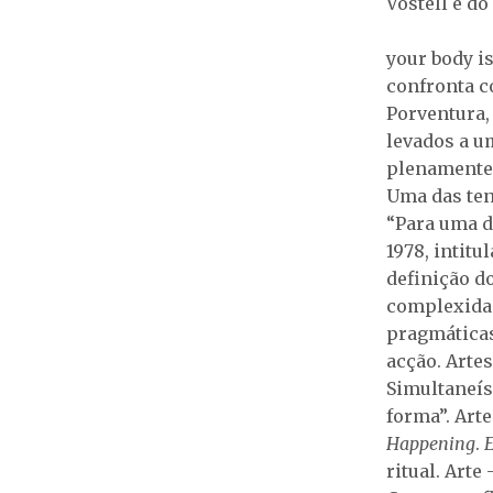
Vostell e do
your body i
confronta c
Porventura,
levados a u
plenamente, 
Uma das ten
“Para uma d
1978, intitu
definição do
complexidad
pragmáticas
acção. Arte
Simultaneís
forma”. Arte
Happening
.
ritual. Arte