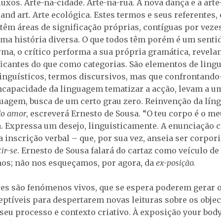
uxos. Arte-na-cidade. Arte-na-rua. A nova dança e a art
 land art. Arte ecológica. Estes termos e seus referentes,
têm áreas de significação próprias, contíguas por veze
ma história diversa. O que todos têm porém é um sent
ma, o crítico performa a sua própria gramática, revela
icantes do que como categorias. São elementos de ling
linguísticos, termos discursivos, mas que confrontand
ncapacidade da linguagem tematizar a acção, levam a u
guagem, busca de um certo grau zero. Reinvenção da líng
do amor
, escreverá Ernesto de Sousa. “O teu corpo é o m
a. Expressa um desejo, linguisticamente. A enunciação 
inscrição verbal – que, por sua vez, anseia ser corpori
ir-se
. Ernesto de Sousa falará do cartaz como veículo de
os; não nos esqueçamos, por agora, da
ex-posição.
es são fenómenos vivos, que se espera poderem gerar o
ceptíveis para despertarem novas leituras sobre os obje
 seu processo e contexto criativo. À exposição your bod