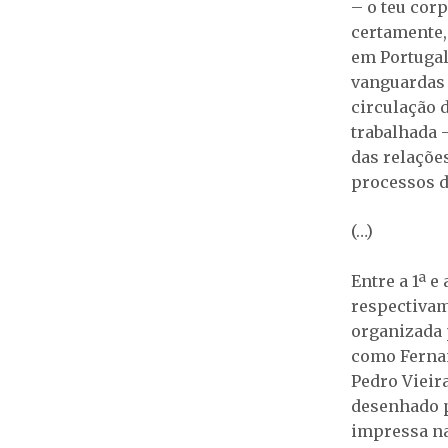
– o teu cor
certamente,
em Portugal
vanguardas 
circulação 
trabalhada 
das relaçõe
processos d
(…)
Entre a 1ª 
respectivam
organizada 
como Fernan
Pedro Vieir
desenhado p
impressa na