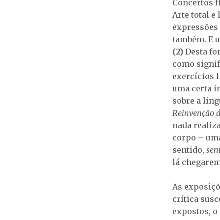
Concertos fl
Arte total e
expressões 
também. E u
(2)
Desta for
como signif
exercícios 
uma certa i
sobre a lin
Reinvenção 
nada realiz
corpo – uma 
sentido,
sent
lá chegarem
As exposiçõ
crítica sus
expostos, o