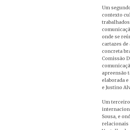
Um segundo 
contexto cul
trabalhado
comunicação
onde se reú
cartazes de 
concreta br
Comissão D
comunicação
apreensão t
elaborada e
e Justino Al
Um terceiro
internacion
Sousa, e on
relacionais