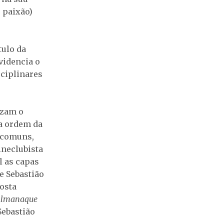
, paixão)
tulo da
videncia o
sciplinares
izam o
da ordem da
s comuns,
ineclubista
l as capas
e Sebastião
osta
lmanaque
Sebastião