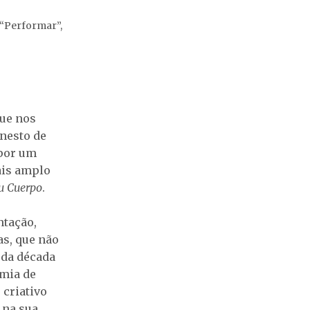
e “Performar”,
que nos
nesto de
 por um
ais amplo
Tu Cuerpo
.
ntação,
s, que não
 da década
omia de
 criativo
 na sua