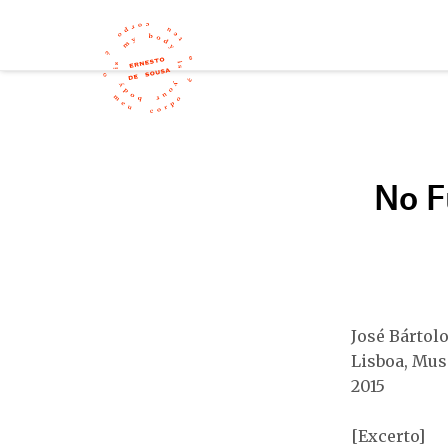
No F
José Bártol
Lisboa, Mus
2015
[Excerto]