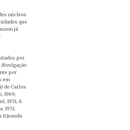
des núcleos
inidades que
duzem já
o
cutados por
a divulgação
ente por
os em
) de Carlos
, 1969;
l, 1971; A
, 1971;
au (Quando