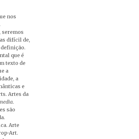
que nos
.
r, seremos
 difícil de,
 definição.
ntal que é
um texto de
ue a
idade, a
mânticas e
s. Artes da
media
.
des são
da.
ca. Arte
rop-Art.