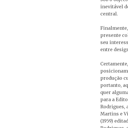
inevitável 
central.
Finalmente, 
presente co
seu interess
entre desig
Certamente,
posicioname
produção cu
portanto, a
quer alguma
para a Edito
Rodrigues, 
Martins e V
(1959) edit
Rodrigues, 