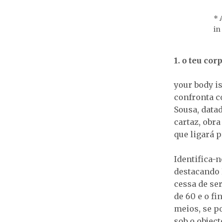
* 
in
1. o teu co
your body i
confronta c
Sousa, datad
cartaz, obr
que ligará 
Identifica-
destacando 
cessa de se
de 60 e o f
meios, se p
sob o object