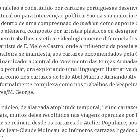
núcleo é constituído por cartazes portugueses desenv
tural ou para intervenção política. São na sua maioria 
s dentro de uma compreensão do
medium
como suporte 
 efémera, composto por artistas plásticos ou designers
nem trabalhos estética e ideologicamente diferenciados
artista de E. Melo e Castro, onde a influência da poesia v
asileira se manifesta, aos cartazes encomendados pela
inamizadora Central do Movimento das Forças Armadas
 popular, ora explorando uma linguagem ilustrativa de
al como nos cartazes de João Abel Manta e Armando Alv
 formalmente complexa como nos trabalhos de Vespeira
ves/M. George.
 núcleo, de alargada amplitude temporal, reúne cartaze
ais, muitos deles recolhidos nas viagens operadas por 
de se reúnem desde os cartazes do Atelier Populaire, aos
 de Jean-Claude Moineau, ao inúmeros cartazes ligados 