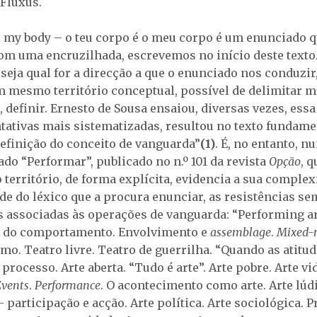
 Fluxus.
s my body – o teu corpo é o meu corpo é um enunciado 
om uma encruzilhada, escrevemos no início deste texto
 seja qual for a direcção a que o enunciado nos conduzi
m mesmo território conceptual, possível de delimitar mas
definir. Ernesto de Sousa ensaiou, diversas vezes, essa
tativas mais sistematizadas, resultou no texto fundame
efinição do conceito de vanguarda”
(1)
. É, no entanto, n
lado “Performar”, publicado no n.º 101 da revista
Opção
, q
 território, de forma explícita, evidencia a sua complex
e do léxico que a procura enunciar, as resistências se
 associadas às operações de vanguarda: “Performing art
s do comportamento. Envolvimento e
assemblage
.
Mixed-
mo. Teatro livre. Teatro de guerrilha. “Quando as atitu
 processo. Arte aberta. “Tudo é arte”. Arte pobre. Arte vi
Events
.
Performance
. O acontecimento como arte. Arte lúdi
 – participação e acção. Arte política. Arte sociológica. P