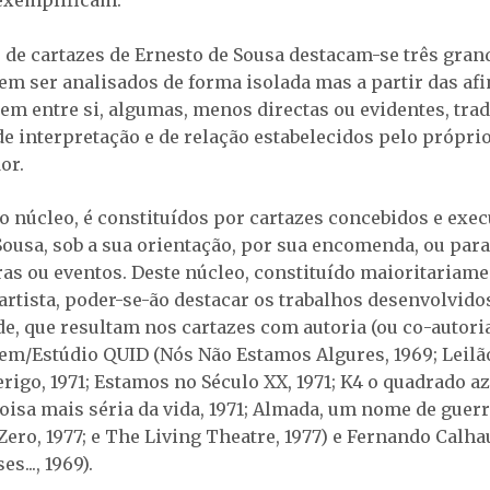
 de cartazes de Ernesto de Sousa destacam-se três gran
em ser analisados de forma isolada mas a partir das af
cem entre si, algumas, menos directas ou evidentes, tra
de interpretação e de relação estabelecidos pelo própri
or.
 núcleo, é constituídos por cartazes concebidos e exe
Sousa, sob a sua orientação, por sua encomenda, ou par
ras ou eventos. Deste núcleo, constituído maioritariam
 artista, poder-se-ão destacar os trabalhos desenvolvid
e, que resultam nos cartazes com autoria (ou co-autoria
m/Estúdio QUID (Nós Não Estamos Algures, 1969; Leilão
erigo, 1971; Estamos no Século XX, 1971; K4 o quadrado azu
coisa mais séria da vida, 1971; Almada, um nome de guerra
Zero, 1977; e The Living Theatre, 1977) e Fernando Calh
es..., 1969).