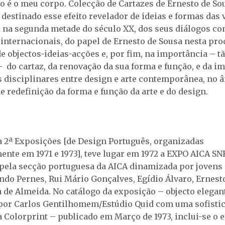
po é o meu corpo. Colecção de Cartazes de Ernesto de Sou
 destinado esse efeito revelador de ideias e formas das
 na segunda metade do século XX, dos seus diálogos co
internacionais, do papel de Ernesto de Sousa nesta pro
de objectos-ideias-acções e, por fim, na importância – t
– do cartaz, da renovação da sua forma e função, e da i
s disciplinares entre design e arte contemporânea, no 
e redefinição da forma e função da arte e do design.
e a 2ª Exposições [de Design Português, organizadas
ente em 1971 e 1973], teve lugar em 1972 a EXPO AICA SN
pela secção portuguesa da AICA dinamizada por jovens 
do Pernes, Rui Mário Gonçalves, Egídio Álvaro, Ernesto
a de Almeida. No catálogo da exposição – objecto elega
or Carlos Gentilhomem/Estúdio Quid com uma sofisti
 Colorprint – publicado em Março de 1973, inclui-se o 