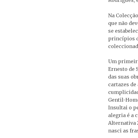
Na Colecção
que não dev
se estabele
princípios 
coleccionad
Um primeiro
Ernesto de 
das suas ob
cartazes de
cumplicidad
Gentil-Home
Insultai o p
alegria é a 
Alternativa 
nasci as fras