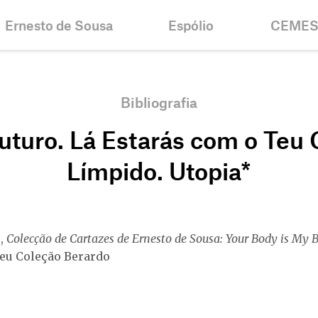
Ernesto de Sousa
Espólio
CEME
Biografia
Inventários e
Notícias
Colecções
Cronologia
Histórico
Bibliografia
Projectos
Bolsa Er
uturo. Lá Estarás com o Teu 
Bibliografia
Objectiv
Centenário
Contacto
Límpido. Utopia*
o,
Colecção de Cartazes de Ernesto de Sousa: Your Body is My 
eu Coleção Berardo