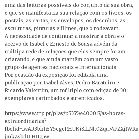
uma das leituras possíveis do conjunto da sua obra,
e que se manifesta na sua relação com os livros, os
postais, as cartas, os envelopes, os desenhos, as
esculturas, pinturas e filmes, que o rodeavam.
A necessidade de continuar a mostrar a obra e o
acervo de Isabel e Ernesto de Sousa advém da
múltipa rede de relações que eles sempre foram
criarando, e que ainda mantêm com um vasto
grupo de agentes nacionais e internacionais.
Por ocasião da exposição foi editada uma
publicação por Isabel Alves, Pedro Barateiro e
Ricardo Valentim, um múltiplo com edição de 30
exemplares carimbados e autenticados.
https://www.rtp.pt/play/p5355/e400017/as-horas-
extraordinarias?
fbclid=IwAR3bhhYY5cgcRHUKiSfLNk0Zqu74FZXjlWRu
jmkZsbdU_HtIg5w