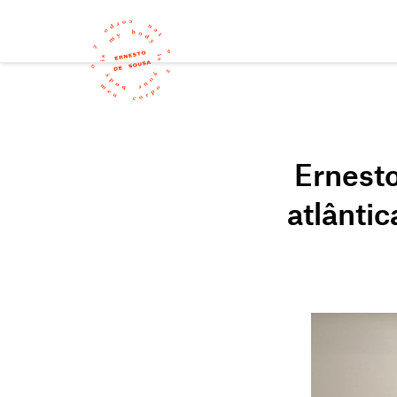
Ernest
atlânti