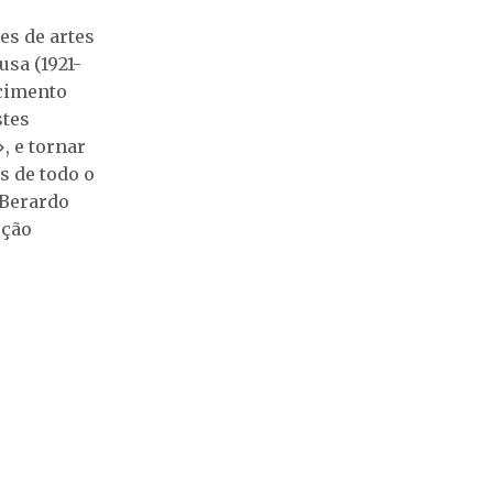
es de artes
usa (1921-
ecimento
stes
, e tornar
s de todo o
 Berardo
eção