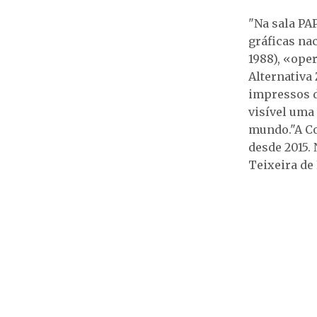
"Na sala PA
gráficas na
1988), «ope
Alternativa 
impressos d
visível uma 
mundo."A Co
desde 2015.
Teixeira de 