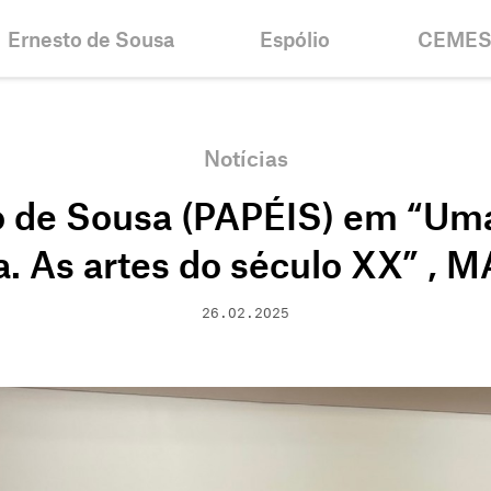
Ernesto de Sousa
Espólio
CEME
Biografia
Inventários e
Notícias
Colecções
Cronologia
Histórico
Notícias
Projectos
Bolsa Er
o de Sousa (PAPÉIS) em “Uma
Bibliografia
Objectiv
Centenário
Contacto
ca. As artes do século XX” ,
26.02.2025