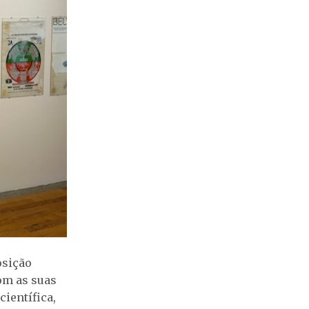
osição
om as suas
ientífica,