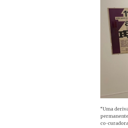
“Uma deriva 
permanente 
co-curadora