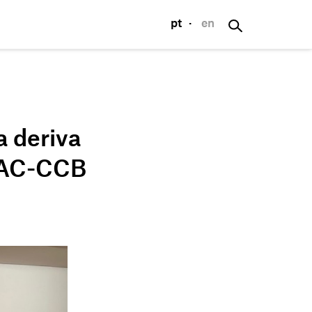
pt
·
en
S
nesto de Sousa
 deriva
os
s
 MAC-CCB