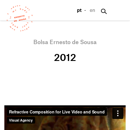
pt
·
en
Bolsa Ernesto de Sousa
2012