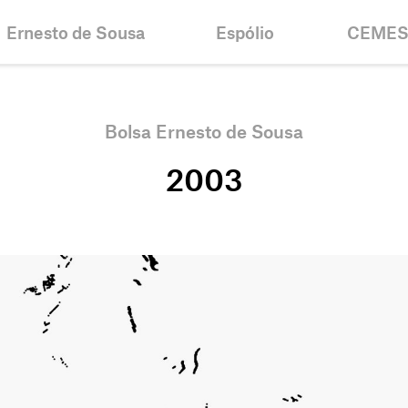
Ernesto de Sousa
Espólio
CEME
Biografia
Inventários e
Notícias
Colecções
Cronologia
Histórico
Bolsa Ernesto de Sousa
Projectos
Bolsa Er
2003
Bibliografia
Objectiv
Centenário
Contacto