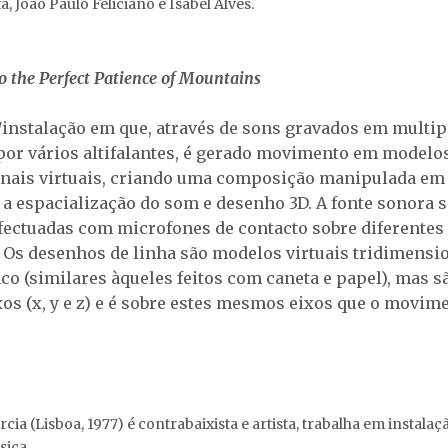
 João Paulo Feliciano e Isabel Alves.
o the Perfect Patience of Mountains
/instalação em que, através de sons gravados em multip
por vários altifalantes, é gerado movimento em modelo
nais virtuais, criando uma composição manipulada em
 a espacialização do som e desenho 3D. A fonte sonora 
fectuadas com microfones de contacto sobre diferentes 
. Os desenhos de linha são modelos virtuais tridimensi
nco (similares àqueles feitos com caneta e papel), mas s
xos (x, y e z) e é sobre estes mesmos eixos que o movim
ia (Lisboa, 1977) é contrabaixista e artista, trabalha em instalaçã
sica.