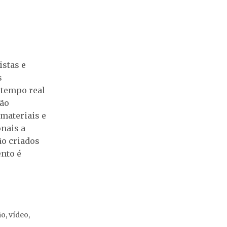
istas e
s
 tempo real
são
materiais e
onais a
ão criados
ento é
o, vídeo,