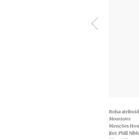
Bolsa atribuí
Mountains
Menções Honro
Júri: Phill N