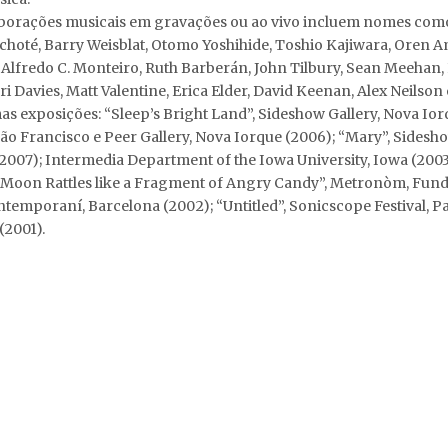
borações musicais em gravações ou ao vivo incluem nomes co
choté, Barry Weisblat, Otomo Yoshihide, Toshio Kajiwara, Oren A
 Alfredo C. Monteiro, Ruth Barberán, John Tilbury, Sean Meehan,
i Davies, Matt Valentine, Erica Elder, David Keenan, Alex Neilson 
as exposições: “Sleep’s Bright Land”, Sideshow Gallery, Nova Ior
São Francisco e Peer Gallery, Nova Iorque (2006); “Mary”, Sidesho
2007); Intermedia Department of the Iowa University, Iowa (2003
 Moon Rattles like a Fragment of Angry Candy”, Metronòm, Fund
ntemporaní, Barcelona (2002); “Untitled”, Sonicscope Festival, P
(2001).