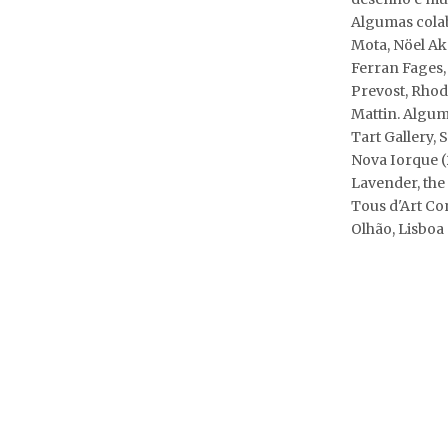
Algumas cola
Mota, Nöel Ak
Ferran Fages,
Prevost, Rhodr
Mattin. Algum
Tart Gallery, 
Nova Iorque (
Lavender, the
Tous d'Art Co
Olhão, Lisboa 