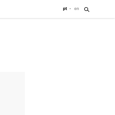
pt
·
en
S
nesto de Sousa
os
s