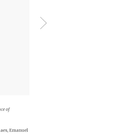
nce of
 Paes, Emanuel