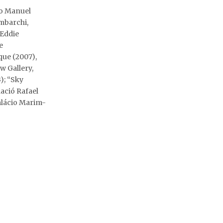
mo Manuel
mbarchi,
 Eddie
e
que (2007),
w Gallery,
); “Sky
ació Rafael
alácio Marim-