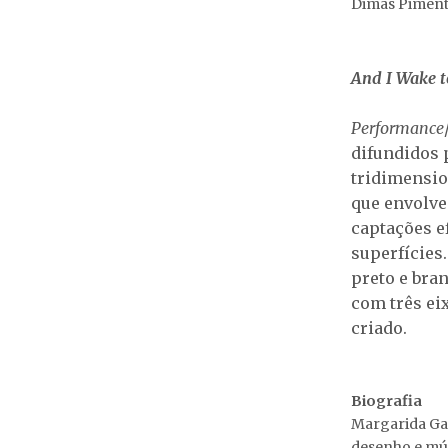
Dimas Pimenta,
And I Wake t
Performance
difundidos 
tridimensio
que envolve
captações e
superfícies
preto e bra
com três ei
criado.
Biografia
Margarida Garc
desenho e mú