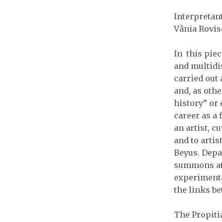
Interpretan
Vânia Rovis
In this pie
and multidis
carried out
and, as othe
history” or 
career as a
an artist, 
and to artis
Beyus. Depa
summons at 
experimental
the links b
The Propiti