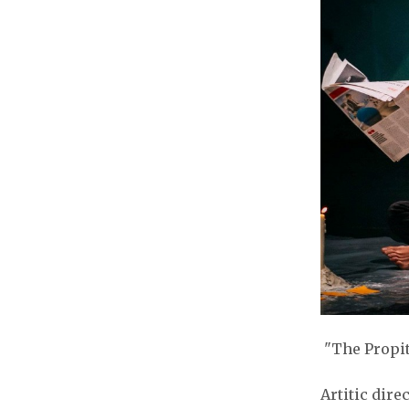
"The Propit
Artitic dir