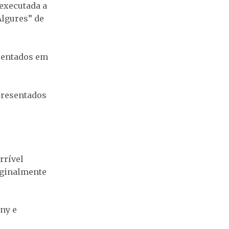
 executada a
Algures” de
esentados em
apresentados
rrível
riginalmente
iny e