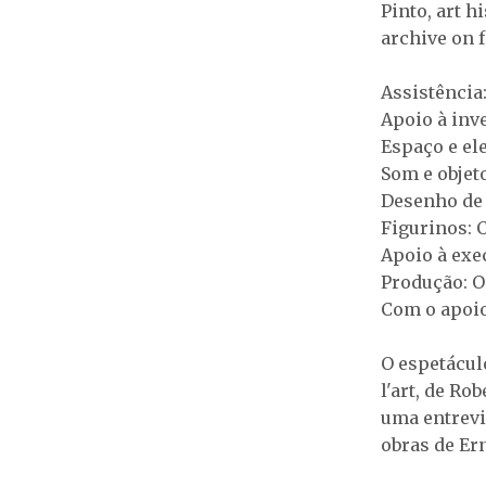
Pinto, art 
archive on f
Assistência
Apoio à inve
Espaço e el
Som e objet
Desenho de 
Figurinos: 
Apoio à exe
Produção: 
Com o apoio
O espetácul
l'art, de Ro
uma entrevi
obras de Ern