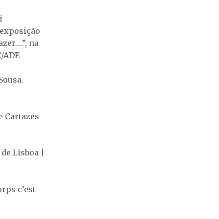
i
 exposição
zer….”, na
C/ADF.
Sousa.
e Cartazes
 de Lisboa |
rps c’est