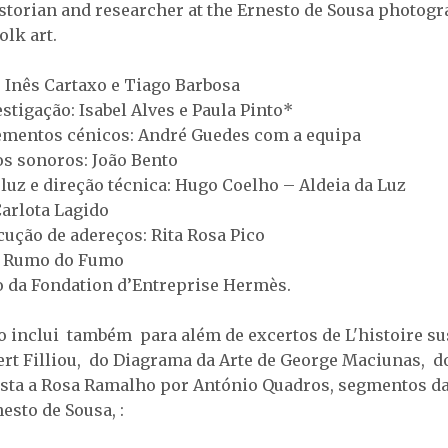
historian and researcher at the Ernesto de Sousa photog
olk art.
: Inês Cartaxo e Tiago Barbosa
stigação: Isabel Alves e Paula Pinto*
ementos cénicos: André Guedes com a equipa
os sonoros: João Bento
luz e direção técnica: Hugo Coelho – Aldeia da Luz
Carlota Lagido
cução de adereços: Rita Rosa Pico
O Rumo do Fumo
 da Fondation d’Entreprise Hermès.
o inclui também para além de excertos de L'histoire su
bert Filliou, do Diagrama da Arte de George Maciunas, d
sta a Rosa Ramalho por António Quadros, segmentos da
esto de Sousa, :