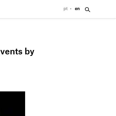
pt
·
en
p
Events by