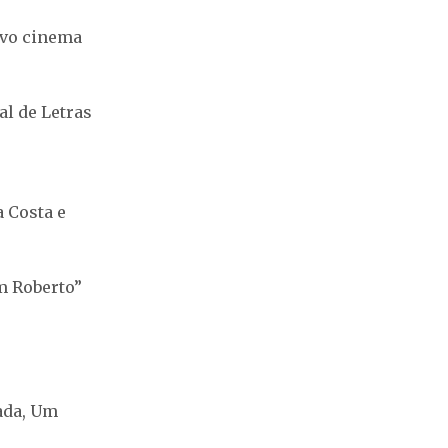
novo cinema
al de Letras
 Costa e
om Roberto”
ada, Um