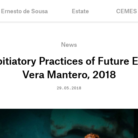
Ernesto de Sousa
Estate
CEMES
Biography
Inventories &
News
Collections
Chronology
Historic
News
Projects
Fellowshi
itiatory Practices of Future 
Bibliography
Mission
Centenary
Contacts
Vera Mantero, 2018
29.05.2018