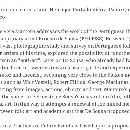
tion and co-criation: Henrique Furtado Vieira, Paulo Qu
co
ce Vera Mantero addresses the work of the Portuguese th
ciplinary artist Ernesto de Sousa (1921-1988). Between 
 a vast photographic study and survey on Portuguese fol
r artists of his time, explored the possibility of “anothe
even an “anti-art”. Later on De Sousa, who already had ha
 film director, swerves towards avant-garde and experim
curator and theorist, becoming very close to the Fluxus
ts such as Wolf Vostell, Robert Filliou, George Maciunas
rting from images, actions, objects and text, Mantero’s 
the same time Ernesto de Sousa’s research on film, fol
 art. In this way it attempts a renewal of the mixed me
etween folk art and academic art that De Sousa proposed
atory Practices of Future Events is based upon a proposa