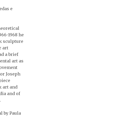
edas e
eoretical
1966-1968 he
k sculpture
r art
d a brief
ental art as
 movement
 or Joseph
piece
k art and
dia and of
.
l by Paula